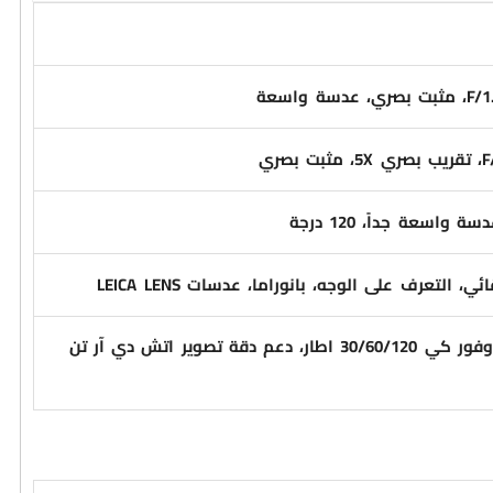
تصوير فيديو: ايت كي 30 اطار، وفور كي 30/60/120 اطار، دعم دقة تصوير اتش دي آر تن