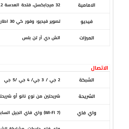
الامامية
32 ميجابكسل، فتحة العدسة F/2.2، عدسة واسعة
فيديو
تصوير فيديو: وفور كي 30 اطار
الميزات
اتش دي آر تن بلس
الاتصال
الشبكة
2 جي / 3 جي/ 4 جي /5 جي
الشريحة
شريحتين من نوع نانو أو شريحتي
واي فاي
واي فاي الجيل السابع (WI-FI 7)
واي فاي دايركت، مشاركة الشب