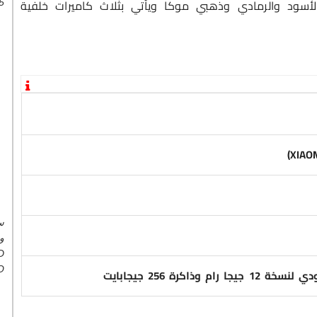
 الأسود والرمادي وذهبي موكا ويأتي بثلاث كاميرات خلفية
5
س
و
D
O