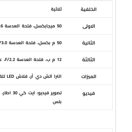
الخلفية
ثلاثية
الاولى
50 ميجابكسل، فتحة العدسة F/1.6، مثبت بصري، عدسة واسعة
الثانية
50 م بكسل، فتحة العدسة F/3.0، تقريب بصري 5X، مثبت بصري
الثالثة
12 م ب، فتحة العدسة F/2.2، عدسة واسعة جداً، 120 درجة
الميزات
الترا اتش دي آر، فلاش LED تلقائي، التعرف على الوجه، بانوراما، عدسات LEICA LENS
فيديو
بلس