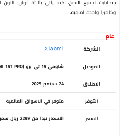
جيجابايت لجميع النسخ، كما يأتي بثلاثة ألوان: اللون
وكاميرا واحدة امامية.
عام
الشركة
Xiaomi
الموديل
شاومي 15 تي برو (XIAOMI 15T PRO)
الاطلاق
24 سبتمبر 2025
التوفر
متوفر في الاسواق العالمية
السعر
الاسعار تبدا من 2299 ريال سعودي لنسخة 12 جيجا رام وذاكرة 256 جيجابايت