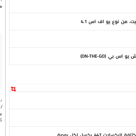
ه
س بي (ON-THE-GO)
ل
)