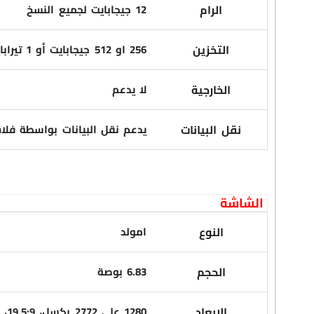
الرام
12 جيجابايت لجميع النسخ
التخزين
256 او 512 جيجابايت أو 1 تيرابايت، من نوع يو اف اس 4.1
الخارجية
لا يدعم
نقل البيانات
يدعم نقل البيانات بواسطة فلاش يو ا
الشاشة
النوع
امولد
الحجم
6.83 بوصة
الابعاد
1280 على 2772 بكسل، 19.5:9، كثافة البكسلات 447 بكسل لكل بوصة