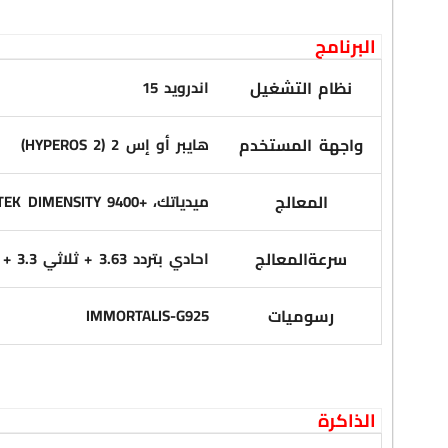
البرنامج
نظام التشغيل
اندرويد 15
واجهة المستخدم
هايبر أو إس 2
(HYPEROS 2)
المعالج
ميدياتك،
TEK DIMENSITY 9400+
سرعةالمعالج
احادي بتردد 3.63 + ثلاثي 3.3 + رباعي 2.4 جيجاهيرتز
رسوميات
IMMORTALIS-G925
الذاكرة