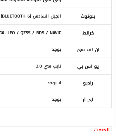
بلوتوث
الجيل السادس (BLUETOOTH 6)
خرائط
GALILEO / QZSS / BDS / NAVIC
ان اف سي
يوجد
يو اس بي
تايب سي 2.0
راديو
لا يوجد
آي آر
يوجد
الصوت