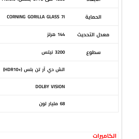
الحماية
CORNING GORILLA GLASS 7I
معدل التحديث
144 هرتز
سطوع
3200 نيتس
اتش دي آر تن بلس
(HDR10+)
DOLBY VISION
68 مليار لون
الكاميرات