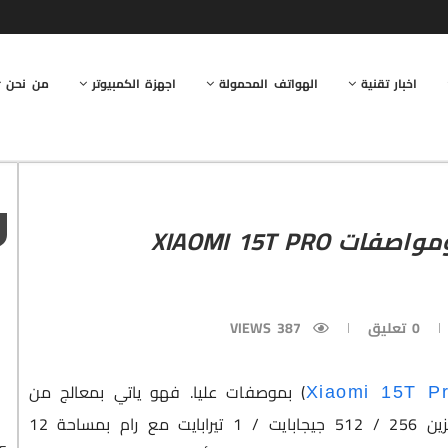
اخبار تقنية
الهواتف المحمولة
اجهزة الكمبيوتر
من نحن
 XIAOMI 15T PRO
0 تعليق
387
VIEWS
) بموصفات عليا. فهو ياتي بمعالج من
Xiaomi 15T P
، مع ذاكرة تخزين 256 / 512 جيجابايت / 1 تيرابايت مع رام بمساحة 12