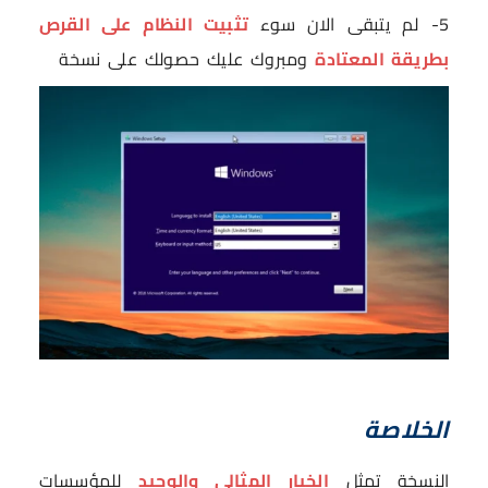
5- لم يتبقى الان سوء
تثبيت النظام على القرص
بطريقة المعتادة
ومبروك عليك حصولك على نسخة
الخلاصة
النسخة تمثل
الخيار المثالي والوحيد
للمؤسسات