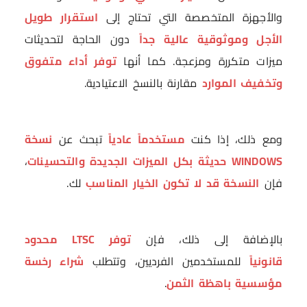
والأجهزة المتخصصة التي تحتاج إلى
استقرار طويل
الأجل وموثوقية عالية جداً
دون الحاجة لتحديثات
ميزات متكررة ومزعجة. كما أنها
توفر أداء متفوق
وتخفيف الموارد
مقارنة بالنسخ الاعتيادية.
ومع ذلك، إذا كنت
مستخدماً عادياً
تبحث عن
نسخة
WINDOWS حديثة بكل الميزات الجديدة والتحسينات
،
فإن
النسخة قد لا تكون الخيار المناسب
لك.
بالإضافة إلى ذلك، فإن
توفر LTSC محدود
قانونياً
للمستخدمين الفرديين، وتتطلب
شراء رخسة
مؤسسية باهظة الثمن
.