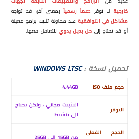
عديد من
البرامج والتطبيقات التابعة لجهات
خارجية
لا توفر
دعماً رسمياً
بمعنى آخر، قد تواجه
مشاكل في التوافقية
عند محاولة تثبيت برامج معينة
أو قد تحتاج إلى
حل بديل يدوي
للتعامل معها.
تحميل نسخة :
WINDOWS LTSC
حجم ملف ISO
GB
4.44
التثبيت مجاني ، ولكن يحتاج
التوفر
الى تنشيط
الحجم الفعلي
من 15GB الى 25GB