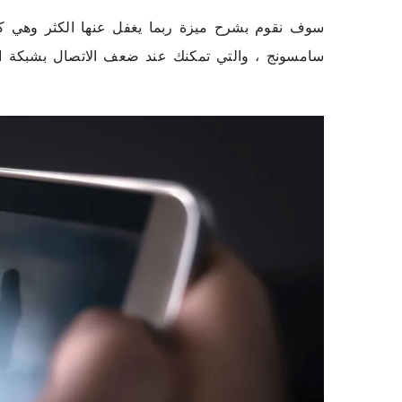
سامسونج ، والتي تمكنك عند ضعف الاتصال بشبكة WIFI بتشغيل بيانات الهاتف مباشرة .