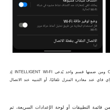
كما ذكرنا هناك مميزات كثيرة في واجهة ONE UI ومن ضمنها قسم واحد يُدعى INTELLIGENT WI-FI إذ
فاي عند مغادرة المنزل تلقائيًا، أو التنبيه عند الاتصال
 سواء من قائمة التطبيقات أو لوحة الإعدادات السريعة، ثم