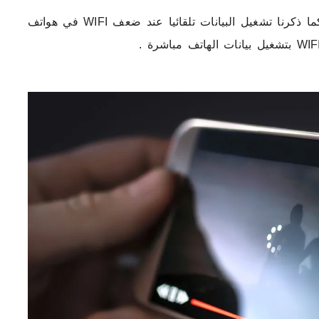
سوف نقوم بشرح ميزة ربما يغفل عنها الكثر وهي كما ذكرنا تشغيل البيانات تلقائيا عند ضعف WIFI في هواتف