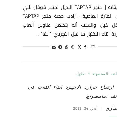
تطبيقات | متجر TAPTAP البديل لمتجر قوقل بلاي
خلال الفترة الماضية ، زادت حصة متجر TAPTAP
ل كبير، والسبب أنه يتضمن عناوين ألعاب
ة أثناء الاختبار ما قبل التجريبي “ألفا” …
اتف المحمولة
حلول
 ارتفاع حرارة الاجهزة اثناء اللعب في
تف سامسونج
أبريل 24, 2023
ارق