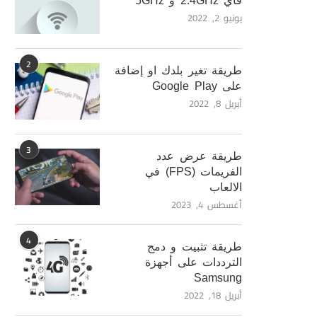
فاي 2.4GHz و 5GHz
يونيو 2, 2022
2
طريقة تغير بلدك او إضافة
على Google Play
أبريل 8, 2022
3
طريقة عرض عدد
الفريمات (FPS) في
الالعاب
أغسطس 4, 2023
4
طريقة تثبيت و دمج
الترددات على أجهزة
Samsung
أبريل 18, 2022