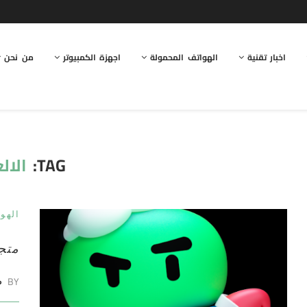
اخبار تقنية
الهواتف المحمولة
اجهزة الكمبيوتر
من نحن
TAG:
الال
الهو
متجر TAPTAP البديل 
BY
ط