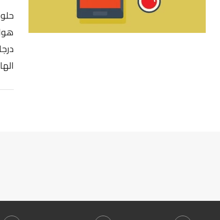
حلول
هوات
درج
الها