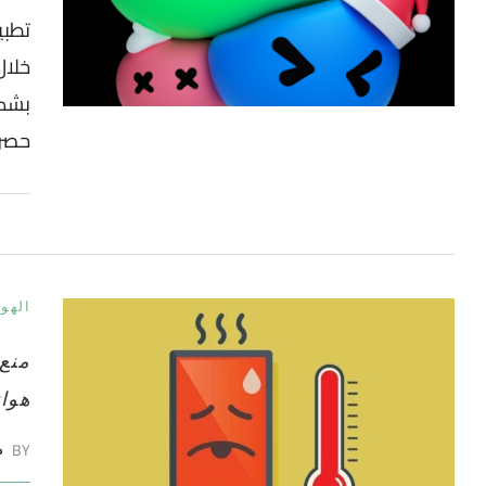
بشك
حصري
الهو
منع
هوا
BY
ط