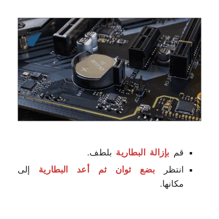
قم
بإزالة البطارية
بلطف.
انتظر
بضع ثوان ثم أعد البطارية
إلى
مكانها.