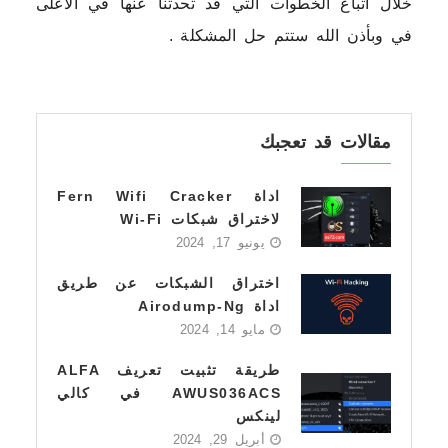
خلال اتباع الخطوات التي قد تحدثنا عنها في الاعلى
في وبأذن الله ستتم حل المشكلة .
مقالات قد تعجبك
اداة Fern Wifi Cracker
لاختراق شبكات Wi-Fi
يونيو 17, 2024
اختراق الشبكات عن طريق
اداة Airodump-Ng
مايو 14, 2024
طريقة تثبيت تعريف ALFA
AWUS036ACS في كالي
لينكس
أبريل 29, 2024