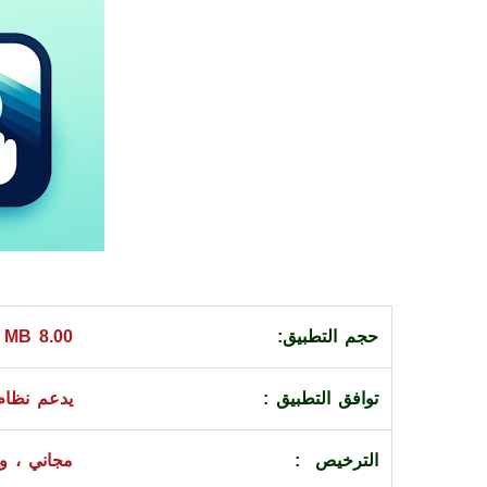
حجم التطبيق:
8.00 MB
توافق التطبيق :
يدعم نظام 
الترخيص :
مجاني ، وي