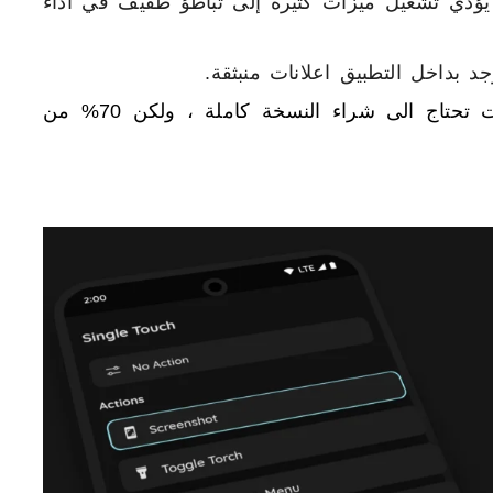
ؤدي تشغيل ميزات كثيرة إلى تباطؤ طفيف في أداء
د بداخل التطبيق اعلانات منبثقة.
يوجد بعض المميزات تحتاج الى شراء النسخة كاملة ، ولكن 70% من