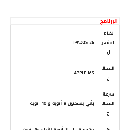
البرنامج
نظام
التشغي
IPADOS 26
ل
المعال
APPLE M5
ج
سرعة
المعال
يأتي بنسختين 9 أنوية و 10 أنوية
ج
9
مقسمة على 3 أنوية للأداء و6 أنوية