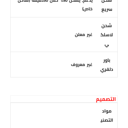
يدعم, يشحن 50% خلال 30دقيقة (شاحن
خاص)
سريع
شحن
لاسلك
غير معلن
ي
باور
غير معروف
دلفري
التصميم
مواد
التصني