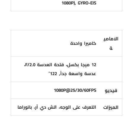
1080P), GYRO-EIS
الامامي
كاميرا واحدة
ة
12 ميجا بكسل، فتحة العدسة F/2.0،
عدسة واسعة جداً, 122˚
فيديو
1080P@25/30/60FPS
الميزات
التعرف على الوجه، اتش دي آر، بانوراما