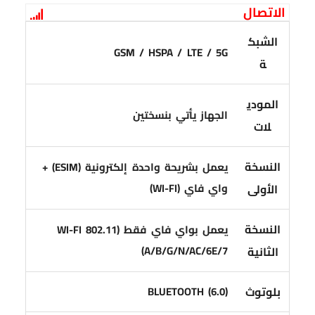
الاتصال
الشبك
GSM / HSPA / LTE / 5G
ة
المودي
الجهاز يأتي بنسختين
لات
النسخة
يعمل بشريحة واحدة إلكترونية (ESIM) +
واي فاي (WI-FI)
الأولى
النسخة
يعمل بواي فاي فقط (WI-FI 802.11
A/B/G/N/AC/6E/7)
الثانية
بلوتوث
BLUETOOTH (6.0)