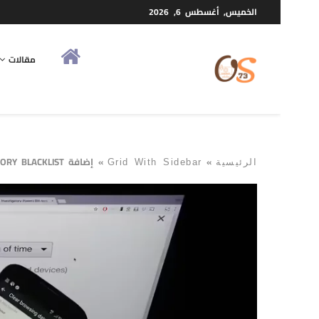
الخميس, أغسطس 6, 2026
مقالات
»
»
إضافة HISTORY BLACKLIST لمنع جوجل كروم من حفظ مواقع محددة
الرئيسية
Grid With Sidebar