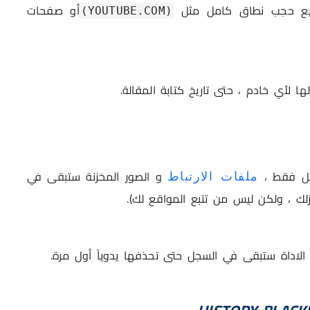
طيع حجب نطاق كامل مثل
أو صفحات
(YOUTUBE.COM)
لها لأي خادم ، حتى تاريخ كتابة المقالة.
جل فقط ،
و الصور المخزنة ستبقى في
ملفات الارتباط
لك ، ولكن ليس من تتبع المواقع لك).
 الاداة ستبقى في السجل حتى تحذفها يدوياً أول مرة.