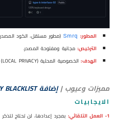
المطور:
(مطور مستقل، الكود المصدري متاح
Smrq
الترخيص:
مجانية ومفتوحة المصدر.
الهدف:
الخصوصية المحلية (LOCAL PRIVACY) دون الحاجة لفتح نوافذ INCOGNITO.
مميزات وعيوب
|
إضافة HISTORY BLACKLIST
الايجابيات
1- العمل التلقائي:
بمجرد إعدادها، لن تحتاج لتذكر 