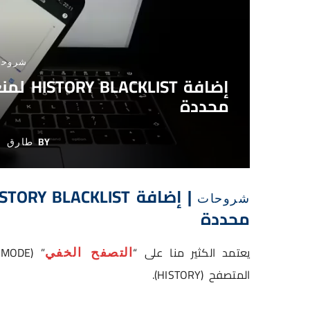
شروحا
إضافة T
محددة
BY
طارق
شروحات
محددة
يعتمد الكثير منا على “
التصفح الخفي
المتصفح (HISTORY).