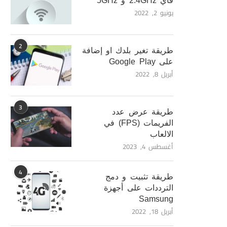
فاي 2.4GHz و 5GHz
يونيو 2, 2022
2
طريقة تغير بلدك او إضافة
على Google Play
أبريل 8, 2022
3
طريقة عرض عدد
الفريمات (FPS) في
الالعاب
أغسطس 4, 2023
4
طريقة تثبيت و دمج
الترددات على أجهزة
Samsung
أبريل 18, 2022