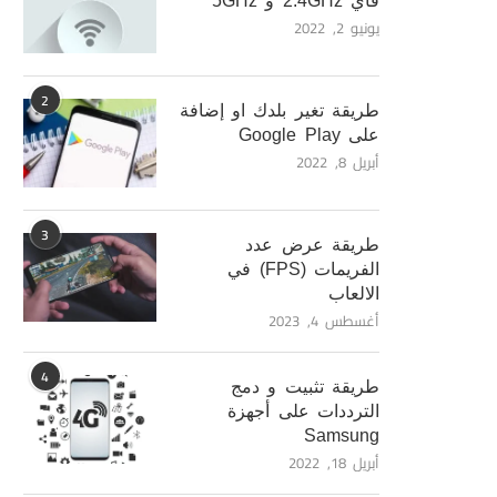
فاي 2.4GHz و 5GHz
يونيو 2, 2022
2
طريقة تغير بلدك او إضافة
على Google Play
أبريل 8, 2022
3
طريقة عرض عدد
الفريمات (FPS) في
الالعاب
أغسطس 4, 2023
4
طريقة تثبيت و دمج
الترددات على أجهزة
Samsung
أبريل 18, 2022