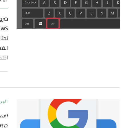
BY
ط
شرو
تحتا
الف
اختص
الهو
افض
RD