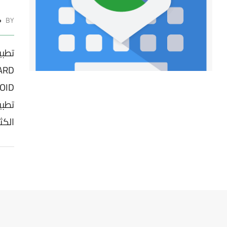
BY
ط
تطب
تطبي
الكث