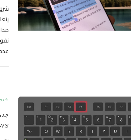
شرو
يتعا
مدار
نقو
عدد
شرو
جدو
WS