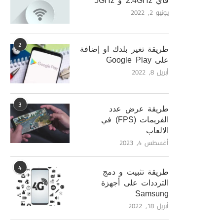
فاي 2.4GHz و 5GHz
يونيو 2, 2022
2
طريقة تغير بلدك او إضافة
على Google Play
أبريل 8, 2022
3
طريقة عرض عدد
الفريمات (FPS) في
الالعاب
أغسطس 4, 2023
4
طريقة تثبيت و دمج
الترددات على أجهزة
Samsung
أبريل 18, 2022