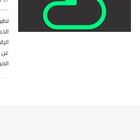
BY
ط
الحم
الرق
المراس