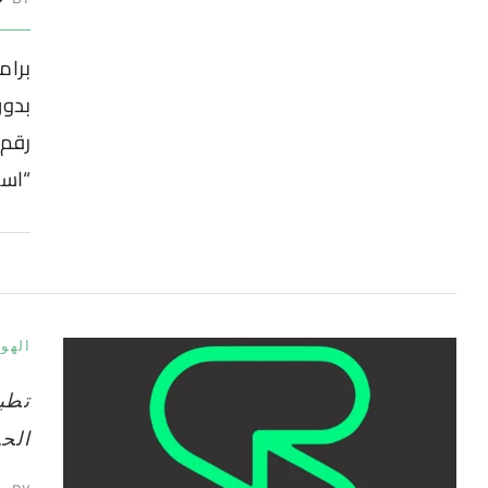
بدو
رقم 
“اسم
الهو
الحم