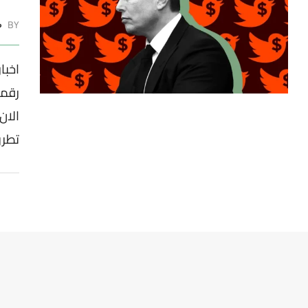
BY
ط
اخبا
رقم
الا
تطر