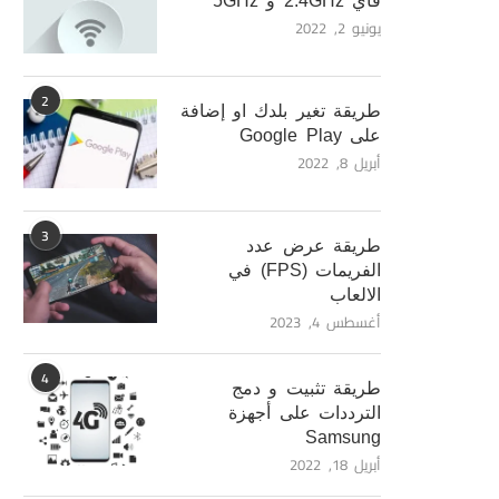
فاي 2.4GHz و 5GHz
يونيو 2, 2022
2
طريقة تغير بلدك او إضافة
على Google Play
أبريل 8, 2022
3
طريقة عرض عدد
الفريمات (FPS) في
الالعاب
أغسطس 4, 2023
4
طريقة تثبيت و دمج
الترددات على أجهزة
Samsung
أبريل 18, 2022