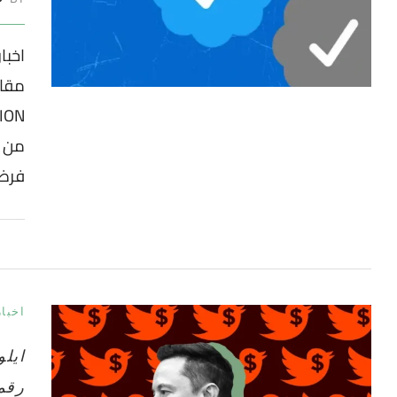
من 
فرض
اخبار
ايل
رقم