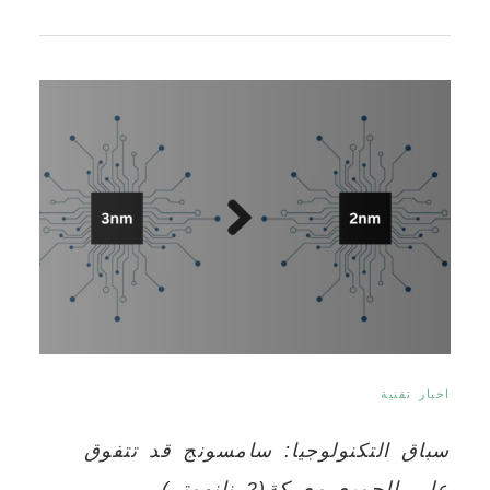
اخبار تقنية
سباق التكنولوجيا: سامسونج قد تتفوق
على الجميع معركة(2 نانومتر)