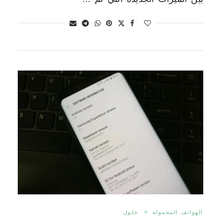
الهواتف المحمولة
حلول